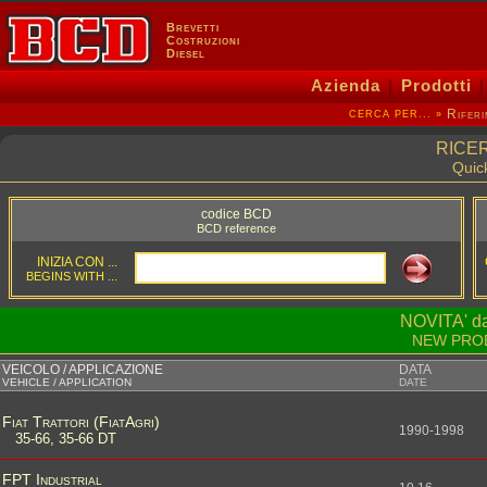
Brevetti
Costruzioni
Diesel
Azienda
|
Prodotti
Riferi
»
CERCA PER...
RICERC
Quic
codice BCD
BCD reference
INIZIA CON ...
BEGINS WITH ...
NOVITA' d
NEW PRODU
VEICOLO / APPLICAZIONE
DATA
VEHICLE / APPLICATION
DATE
Fiat Trattori (FiatAgri)
1990-1998
35-66, 35-66 DT
FPT Industrial