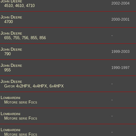
John Deere
2002-2004
4510, 4610, 4710
John Deere
2000-2001
4700
John Deere
-
655, 755, 756, 855, 856
John Deere
1999-2003
790
John Deere
1990-1997
955
John Deere
-
Gator 4x2HPX, 4x4HPX, 6x4HPX
Lombardini
-
Motore serie Focs
Lombardini
-
Motore serie Focs
Lombardini
-
Motore serie Focs