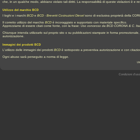
che, in un qualche modo, abbiano violato tali diritti. La responsabilità di queste violazioni è e 
Utilizzo del marchio BCD
I loghi e i marchi
BCD
e
BCD - Brevetti Costruzioni Diesel
sono di esclusiva proprietà della CO
Il corretto utilizzo del marchio
BCD
è incoraggiato e supportato con materiale specifico.
Apprezziamo di essere citati come fonte, con la frase:
Uso concesso da BCD CORONA & C. Ita
Chiunque intenda utilizzarlo sul proprio sito o su pubblicazioni stampate in forma promozionale,
autorizzazione.
Immagini dei prodotti BCD
L'utilizzo delle immagini dei prodotti
BCD
è sottoposto a preventiva autorizzazione e con citazion
Ogni abuso sarà perseguito a norma di legge.
Ul
Condizioni d'uso