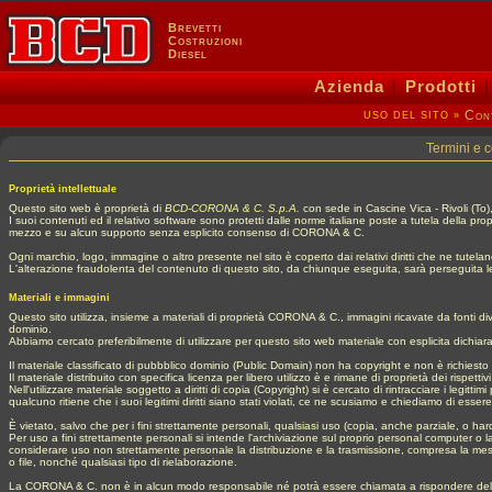
Brevetti
Costruzioni
Diesel
Azienda
|
Prodotti
Con
»
USO DEL SITO
Termini e c
Proprietà intellettuale
Questo sito web è proprietà di
BCD-CORONA & C. S.p.A.
con sede in Cascine Vica - Rivoli (To)
I suoi contenuti ed il relativo software sono protetti dalle norme italiane poste a tutela della pro
mezzo e su alcun supporto senza esplicito consenso di CORONA & C.
Ogni marchio, logo, immagine o altro presente nel sito è coperto dai relativi diritti che ne tutelan
L'alterazione fraudolenta del contenuto di questo sito, da chiunque eseguita, sarà perseguita 
Materiali e immagini
Questo sito utilizza, insieme a materiali di proprietà CORONA & C., immagini ricavate da fonti di
dominio.
Abbiamo cercato preferibilmente di utilizzare per questo sito web materiale con esplicita dichiaraz
Il materiale classificato di pubbblico dominio (Public Domain) non ha copyright e non è richiesto p
Il materiale distribuito con specifica licenza per libero utilizzo è e rimane di proprietà dei rispettivi
Nell'utilizzare materiale soggetto a diritti di copia (Copyright) si è cercato di rintracciare i legi
qualcuno ritiene che i suoi legitimi diritti siano stati violati, ce ne scusiamo e chiediamo di esse
È vietato, salvo che per i fini strettamente personali, qualsiasi uso (copia, anche parziale, o h
Per uso a fini strettamente personali si intende l'archiviazione sul proprio personal computer o
considerare uso non strettamente personale la distribuzione e la trasmissione, compresa la messa dis
o file, nonché qualsiasi tipo di rielaborazione.
La CORONA & C. non è in alcun modo responsabile né potrà essere chiamata a rispondere delle viol