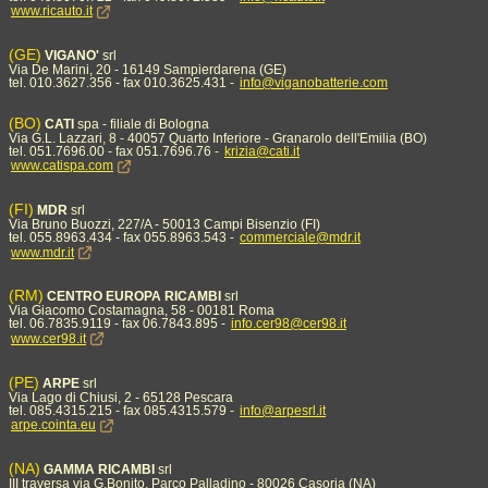
www.ricauto.it
(GE)
VIGANO'
srl
Via De Marini, 20 - 16149 Sampierdarena (GE)
tel. 010.3627.356 - fax 010.3625.431 -
info@viganobatterie.com
(BO)
CATI
spa - filiale di Bologna
Via G.L. Lazzari, 8 - 40057 Quarto Inferiore - Granarolo dell'Emilia (BO)
tel. 051.7696.00 - fax 051.7696.76 -
krizia@cati.it
www.catispa.com
(FI)
MDR
srl
Via Bruno Buozzi, 227/A - 50013 Campi Bisenzio (FI)
tel. 055.8963.434 - fax 055.8963.543 -
commerciale@mdr.it
www.mdr.it
(RM)
CENTRO EUROPA RICAMBI
srl
Via Giacomo Costamagna, 58 - 00181 Roma
tel. 06.7835.9119 - fax 06.7843.895 -
info.cer98@cer98.it
www.cer98.it
(PE)
ARPE
srl
Via Lago di Chiusi, 2 - 65128 Pescara
tel. 085.4315.215 - fax 085.4315.579 -
info@arpesrl.it
arpe.cointa.eu
(NA)
GAMMA RICAMBI
srl
III traversa via G.Bonito, Parco Palladino - 80026 Casoria (NA)