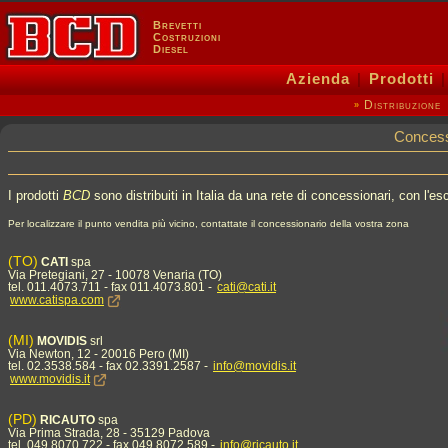
Brevetti
Costruzioni
Diesel
Azienda
|
Prodotti
Distribuzione
»
Concess
I prodotti
BCD
sono distribuiti in Italia da una rete di concessionari, con l'e
Per localizzare il punto vendita più vicino, contattate il concessionario della vostra zona
(TO)
CATI
spa
Via Pretegiani, 27 - 10078 Venaria (TO)
tel. 011.4073.711 - fax 011.4073.801 -
cati@cati.it
www.catispa.com
(MI)
MOVIDIS
srl
Via Newton, 12 - 20016 Pero (MI)
tel. 02.3538.584 - fax 02.3391.2587 -
info@movidis.it
www.movidis.it
(PD)
RICAUTO
spa
Via Prima Strada, 28 - 35129 Padova
tel. 049.8070.722 - fax 049.8072.589 -
info@ricauto.it