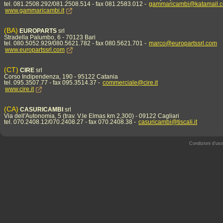
tel. 081.2508.292/081.2508.514 - fax 081.2583.012 -
gammaricambi@katamail.
www.gammaricambi.it
(BA)
EUROPARTS
srl
Stradella Palumbo, 6 - 70123 Bari
tel. 080.5052.929/080.5621.782 - fax 080.5621.701 -
marco@europartssrl.com
www.europartssrl.com
(CT)
CIRE
srl
Corso Indipendenza, 190 - 95122 Catania
tel. 095.3507.77 - fax 095.3514.37 -
commerciale@cire.it
www.cire.it
(CA)
CASURICAMBI
srl
Via dell'Autonomia, 5 (trav. V.le Elmas km 2,300) - 09122 Cagliari
tel. 070.2408.12/070.2408.27 - fax 070.2408.38 -
casuricambi@tiscali.it
Condizioni d'uso