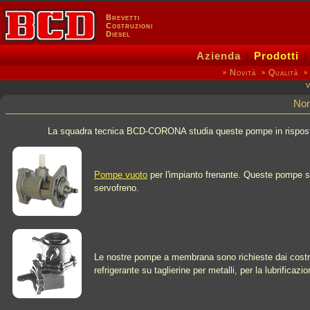
Brevetti
Costruzioni
Diesel
Azienda
|
Prodotti
Novità
Qualità
»
»
»
V
Non
La squadra tecnica BCD-CORONA studia queste pompe in risposta al
Pompe vuoto
per l'impianto frenante. Queste pompe so
servofreno.
Le nostre pompe a membrana sono richieste dai costrut
refrigerante su taglierine per metalli, per la lubrificazi