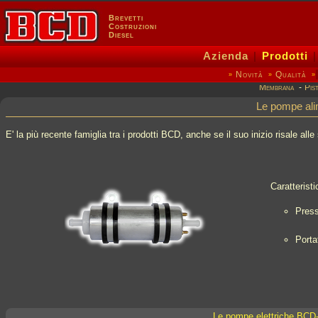
Brevetti
Costruzioni
Diesel
Azienda
|
Prodotti
Novità
Qualità
»
»
»
Membrana
-
Pis
Le pompe ali
E' la più recente famiglia tra i prodotti BCD, anche se il suo inizio risale al
Caratterist
Press
Porta
Le pompe elettriche BC