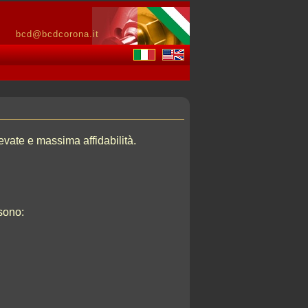
bcd@bcdcorona.it
levate e massima affidabilità.
 sono: