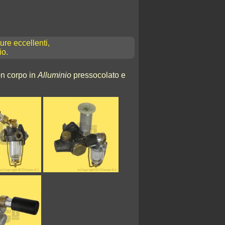
re eccellenti,
io.
n corpo in
Alluminio
pressocolato e