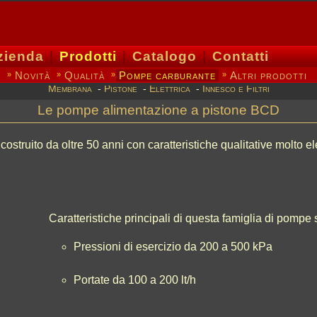
zienda
|
Prodotti
|
Catalogo
|
Contatti
Novità
Qualità
Pompe carburante
Altri prodotti
»
»
»
»
Membrana
-
Pistone
-
Elettrica
-
Innesco e Filtri
Le pompe alimentazione a pistone BCD
 costruito da oltre 50 anni con caratteristiche qualitative molto e
Caratteristiche principali di questa famiglia di pompe
Pressioni di esercizio da 200 a 500 kPa
Portate da 100 a 200 lt/h