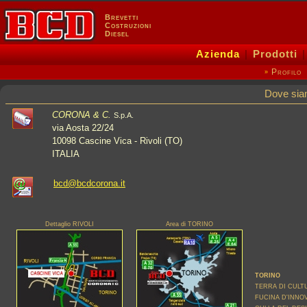
Brevetti
Costruzioni
Diesel
Azienda
|
Prodotti
Profilo
»
Dove sia
CORONA & C.
S.p.A.
via Aosta 22/24
10098 Cascine Vica - Rivoli (TO)
ITALIA
bcd@bcdcorona.it
Dettaglio RIVOLI
Area di TORINO
TORINO
TERRA DI CULT
FUCINA D'INNO