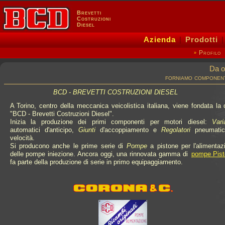
Brevetti
Costruzioni
Diesel
Azienda
|
Prodotti
Profilo
»
Da o
forniamo component
BCD - BREVETTI COSTRUZIONI DIESEL
A Torino, centro della meccanica veicolistica italiana, viene fondata la d
"BCD - Brevetti Costruzioni Diesel".
Inizia la produzione dei primi componenti per motori diesel:
Vari
automatici d'anticipo,
Giunti
d'accoppiamento e
Regolatori
pneumatic
velocità.
Si producono anche le prime serie di
Pompe
a pistone per l'alimentaz
delle pompe iniezione. Ancora oggi, una rinnovata gamma di
pompe Pis
fa parte della produzione di serie in primo equipaggiamento.